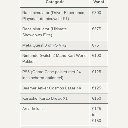
Categorie
Vanaf
Race simulator (Driver Experience,
€300
Playseat, de nieuwste F1)
Race simulator (Ultimate
€375
Showdown Elite)
Meta Quest 3 of PS VR2
€75
Nintendo Switch 2 Mario Kart World
€100
Pakket
PS5 (Game Case pakket met 24
€125
inch scherm optioneel)
Beamer Anker Cosmos Laser 4K
€125
Karaoke Ikarao Break X1
€150
Arcade kast
€125
tot
€150