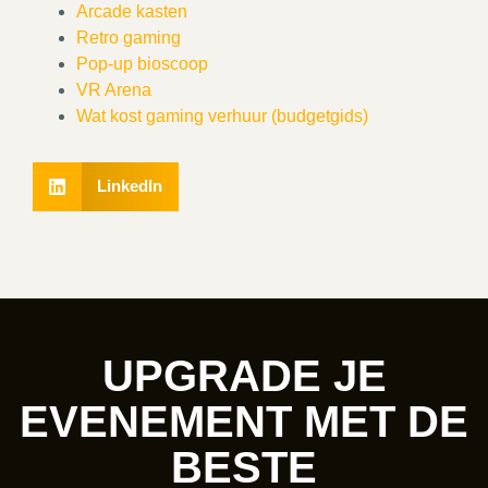
Arcade kasten
Retro gaming
Pop-up bioscoop
VR Arena
Wat kost gaming verhuur (budgetgids)
LinkedIn
UPGRADE JE
EVENEMENT MET DE
BESTE