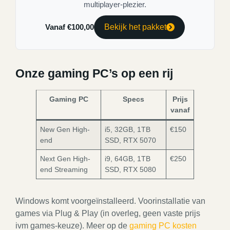
multiplayer-plezier.
Vanaf €100,00
Bekijk het pakket
Onze gaming PC’s op een rij
Gaming PC
Specs
Prijs
vanaf
New Gen High-
i5, 32GB, 1TB
€150
end
SSD, RTX 5070
Next Gen High-
i9, 64GB, 1TB
€250
end Streaming
SSD, RTX 5080
Windows komt voorgeïnstalleerd. Voorinstallatie van
games via Plug & Play (in overleg, geen vaste prijs
ivm games-keuze). Meer op de
gaming PC kosten